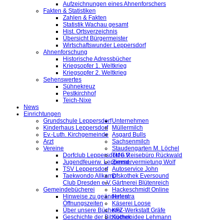
Aufzeichnungen eines Ahnenforschers
Fakten & Statistiken
Zahlen & Fakten
Statistik Wachau gesamt
Hist. Ortsverzeichnis
Übersicht Bürgermeister
Wirtschaftswunder Leppersdorf
Ahnenforschung
Historische Adressbücher
Kriegsopfer 1. Weltkrieg
Kriegsopfer 2. Weltkrieg
Sehenswertes
Sühnekreuz
Pestkirchhof
Teich-Nixe
News
Einrichtungen
Grundschule Leppersdorf
Unternehmen
Kinderhaus Leppersdorf
Müllermilch
Ev.-Luth. Kirchgemeinde
Asgard Bulls
Arzt
Sachsenmilch
Vereine
Staudengarten M. Löchel
Dorfclub Leppersdorf e.V.
TMG Reisebüro Rückwald
Jugendfeuerw. Leppersd.
Zimmervermietung Wolf
TSV Leppersdorf
Autoservice John
Taekwondo Allkampf
Diskothek Eversound
Club Dresden e.V.
Gärtnerei Blütenreich
Gemeindebücherei
Hackeschmidt Online
Hinweise zu geänderten
Helestra
Öffnungszeiten
Käserei Loose
Über unsere Bücherei
KFZ-Werkstatt Gräfe
Geschichte der Bibliothek
Küchenidee Lehmann