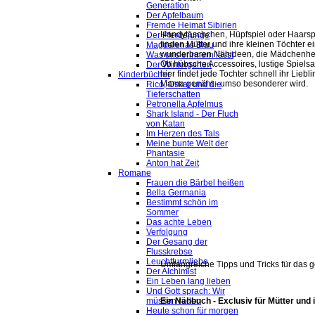
Generation
Der Apfelbaum
Fremde Heimat Sibirien
Handytäschchen, Hüpfspiel oder Haarsp
Der Pferdejunge
finden Mütter und ihre kleinen Töchter 
Magdalenas Blau
wunderbaren Nähideen, die Mädchenher
Was uns erinnern lässt
Ob hübsche Accessoires, lustige Spielsa
Der Wintergarten
hier findet jede Tochter schnell ihr Lieb
Kinderbücher
Mama genäht - umso besonderer wird.
Rico, Oskar und die
Tieferschatten
Petronella Apfelmus
Shark Island - Der Fluch
von Katan
Im Herzen des Tals
Meine bunte Welt der
Phantasie
Anton hat Zeit
Romane
Frauen die Bärbel heißen
Bella Germania
Bestimmt schön im
Sommer
Das achte Leben
Verfolgung
Der Gesang der
Flusskrebse
Leuchtturmliebe
Umfangreiche Tipps und Tricks für das 
Der Alchimist
Ein Leben lang lieben
Und Gott sprach: Wir
Ein Nähbuch - Exclusiv für Mütter und i
müssen reden
Heute schon für morgen