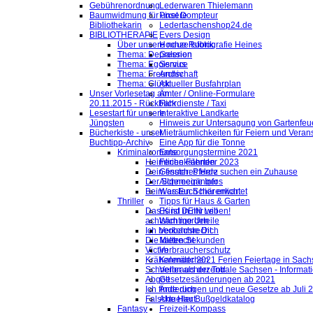
Gebührenordnung
Lederwaren Thielemann
Baumwidmung für unsere
Pixel Dompteur
Bibliothekarin
Ledertaschenshop24.de
BIBLIOTHERAPIE
Evers Design
Über unsere neue Rubrik
Hochzeitsfotografie Heines
Thema: Depression
Galerien
Thema: Egoismus
Service
Thema: Freundschaft
Archiv
Thema: Glück
Aktueller Busfahrplan
Unser Vorlesetag am
Ämter / Online-Formulare
20.11.2015 - Rückblick
Fahrdienste / Taxi
Lesestart für unsere
Interaktive Landkarte
Jüngsten
Hinweis zur Untersagung von Gartenfeu
Bücherkiste - unser
Mieträumlichkeiten für Feiern und Veran
Buchtipp-Archiv
Eine App für die Tonne
Kriminalromane
Entsorgungstermine 2021
Heimliche Fährten
Ferienkalender 2023
Dein finsteres Herz
Gesuch: Pferde suchen ein Zuhause
Der Schneegänger
Allgemeine Infos
Beim ersten Schärenlicht
Was Euch hier erwartet
Thriller
Tipps für Haus & Garten
Das Kind in mir will
Es ist DEIN Leben!
achtsam morden
Wichtige Urteile
Ich beobachte Dich
Verkehrsrecht
Die kalten Sekunden
Mietrecht
Victim
Verbraucherschutz
Krähenmädchen
Kalender 2021 Ferien Feiertage in Sachs
Schneller als der Tod
Verbraucherzentrale Sachsen - Informat
Abgott
Gesetzesänderungen ab 2021
Ich finde dich
Änderungen und neue Gesetze ab Juli 
Falsche Haut
Aktueller Bußgeldkatalog
Fantasy
Freizeit-Kompass