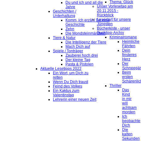
Thema: Glück
Du und ich und all die
Unser Vorlesetag am
Jahre
20.11.2015 -
Geschichten /
Rückblick
Unterhaltung
Lesestart für unsere
Komm, ich erzähl Dir eine
Jüngsten
Geschichte
Bücherkiste - unser
Zehn
Buchtipp-Archiv
Die Mondsteinmärchen
Kriminalromane
Tiere & Natur
Heimliche
Die Intelligenz der Tiere
Fährten
Mach Dich auf
Dein
Spiele / Tonträger
finsteres
Zauberei hoch drei
Herz
Der kleine Tag
Der
Pasta & Pistolen
Schneegä
Aktuelle Lesetipps 2022
Beim
Ein Wort, um Dich zu
ersten
retten
Schärenlic
Wenn Du Dich traust
Thriller
Feind des Volkes
Das
Ein Kaktus zum
Kind
Valentinstag
in mir
Lehrerin einer neuen Zeit
will
achtsam
morden
Ich
beobachte
Dich
Die
kalten
Sekunden