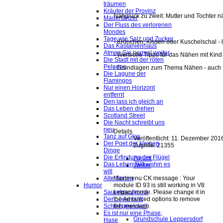
träumen
Kräuter der Provinz
Nähglück zu zweit: Mutter und Tochter
Mauertänzer
Der Fluss des verlorenen
Mondes
Tage wie Salz und Zucker
- Krönchen, Kissen oder Kuschelschal - 
Das Kastanienhaus
Atmen Sie normal weiter
- Wertvolle Tipps für das Nähen mit Kind
Die Stadt mit der roten
Pelerine
- Grundlagen zum Thema Nähen - auch f
Die Lagune der
Flamingos
Nur einen Horizont
entfernt
Den lass ich gleich an
Das Leben drehen
Scotland Street
Die Nacht schreibt uns
neu
Details
Tanz auf Glas
Veröffentlicht: 11. Dezember 201
Der Poet der kleinen
Zugriffe: 21355
Dinge
Die Erfindung der Flügel
Zurück
Das Leben fällt wohin es
Weiter
will
Maximenu CK message : Your
Alte Sorten
module ID 93 is still working in V8
Humor
Legacy mode. Please change it in
Sauerkrautkoma
the Advanced options to remove
Der Löwe büllt
this message.
Schief gewickelt
Es ist nur eine Phase,
Grundschule Leppersdorf
Hase