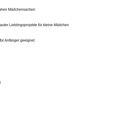
 nähen Mädchensachen:
lauter Lieblingsprojekte für kleine Mädchen
ür Anfänger geeignet.
6