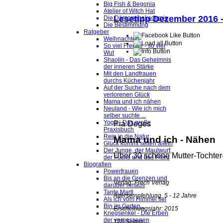
Big Fish & Begonia
Atelier of Witch Hat
Lesetipp Dezember 2016 
Die Dämonenakademie
Die Bestimmung
Ratgeber
Weihnachten
So viel Freude - so viel
Wut
Shaolin - Das Geheimnis
der inneren Stärke
Mit den Landfrauen
durchs Küchenjahr
Auf der Suche nach dem
verlorenen Glück
Mama und ich nähen
Neuland - Wie ich mich
selber suchte ...
Yoga - Das große
Pia Deges
Praxisbuch
Rein in die Natur
Mama und ich - Nähen
Glück kommt selten allein
Der Junge, der Maulwurf,
Über 30 schöne Mutter-Tochter
der Fuchs und das Pferd
Biografien
Powerfrauen
Bis an die Grenzen und
Verlag: Frech Verlag
darüber hinaus
Tante Martl
Altersempfehlung. 5 - 12 Jahre
Als ich vom Himmel fiel
Bin im Garten...
Erscheinungsjahr: 2015
Kriegsenkel - Die Erben
der vergessenen
128 Seiten