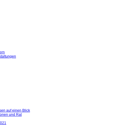
ern
staltungen
en auf einen Blick
ionen und Rat
2021