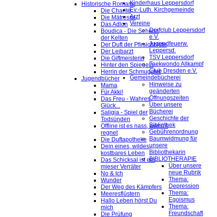
Kinderhaus Leppersdorf
Historische Romane
Ev.-Luth. Kirchgemeinde
Die Charité
Arzt
Die Mätresse
Vereine
Das Adlon
Dorfclub Leppersdorf
Boudica - Die Seherin
e.V.
der Kelten
Jugendfeuerw.
Der Duft der Pfirsichblüte
Leppersd.
Der Leibarzt
TSV Leppersdorf
Die Giftmeisterin
Taekwondo Allkampf
Hinter den Spiegeln
Club Dresden e.V.
Herrin der Schmuggler
Gemeindebücherei
Jugendbücher
Hinweise zu
Mama
geänderten
Für Akki!
Öffnungszeiten
Das Freu - Wahres
Über unsere
Glück...
Bücherei
Saligia - Spiel der
Geschichte der
Todsünden
Bibliothek
Offline ist es nass, wenn's
Gebührenordnung
regnet
Baumwidmung für
Die Duftapotheke
unsere
Dein eines, wildes,
Bibliothekarin
kostbares Leben
BIBLIOTHERAPIE
Das Schicksal ist ein
Über unsere
mieser Verräter
neue Rubrik
No & Ich
Thema:
Wunder
Depression
Der Weg des Kämpfers
Thema:
Meeresflüstern
Egoismus
Hallo Leben hörst Du
Thema:
mich
Freundschaft
Die Prüfung