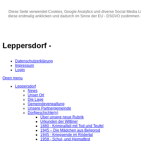
Diese Seite verwendet Cookies, Google Analytics und diverse Social Media Li
diese erstmalig anklicken und dadurch im Sinne der EU - DSGVO zustimmen.
Leppersdorf -
Datenschutzerklärung
Impressum
Login
Open menu
Leppersdorf
News
Unser Ort
Die Lage
Gemeindeverwaltung
Unsere Partnergemeinde
Dorfgeschichte(n)
Über unsere neue Rubrik
Urkunden der Wittiner
1880 - Kriminalfall mit Tod und Teufel
1945 – Die Mädchen aus Belgorod
1945 - Kriegsende im Rödertal
1958 - Schul- und Heimatfest