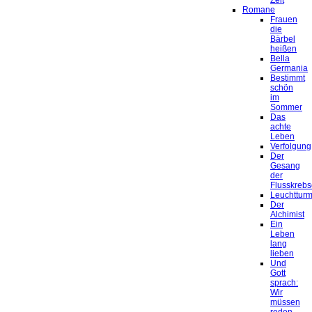
Zeit
Romane
Frauen
die
Bärbel
heißen
Bella
Germania
Bestimmt
schön
im
Sommer
Das
achte
Leben
Verfolgung
Der
Gesang
der
Flusskrebs
Leuchtturm
Der
Alchimist
Ein
Leben
lang
lieben
Und
Gott
sprach:
Wir
müssen