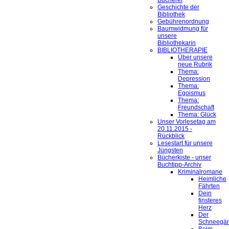
Bücherei
Geschichte der
Bibliothek
Gebührenordnung
Baumwidmung für
unsere
Bibliothekarin
BIBLIOTHERAPIE
Über unsere
neue Rubrik
Thema:
Depression
Thema:
Egoismus
Thema:
Freundschaft
Thema: Glück
Unser Vorlesetag am
20.11.2015 -
Rückblick
Lesestart für unsere
Jüngsten
Bücherkiste - unser
Buchtipp-Archiv
Kriminalromane
Heimliche
Fährten
Dein
finsteres
Herz
Der
Schneegä