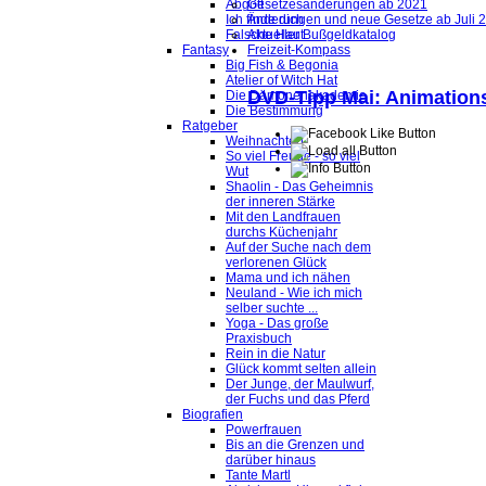
Abgott
Gesetzesänderungen ab 2021
Ich finde dich
Änderungen und neue Gesetze ab Juli 
Falsche Haut
Aktueller Bußgeldkatalog
Fantasy
Freizeit-Kompass
Big Fish & Begonia
Atelier of Witch Hat
DVD-Tipp Mai: Animation
Die Dämonenakademie
Die Bestimmung
Ratgeber
Weihnachten
So viel Freude - so viel
Wut
Shaolin - Das Geheimnis
der inneren Stärke
Mit den Landfrauen
durchs Küchenjahr
Auf der Suche nach dem
verlorenen Glück
Mama und ich nähen
Neuland - Wie ich mich
selber suchte ...
Yoga - Das große
Praxisbuch
Rein in die Natur
Glück kommt selten allein
Der Junge, der Maulwurf,
der Fuchs und das Pferd
Biografien
Powerfrauen
Bis an die Grenzen und
darüber hinaus
Tante Martl