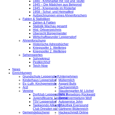
1880 - Kriminalfall mit Tod und Teufel
1945 – Die Mädchen aus Belgorod
1945 - Kriegsende im Rödertal
1958 - Schul- und Heimatfest
Aufzeichnungen eines Ahnenforschers
Fakten & Statistiken
Zahlen & Fakten
Statistik Wachau gesamt
Hist. Ortsverzeichnis
Übersicht Bürgermeister
Wirtschaftswunder Leppersdorf
Ahnenforschung
Historische Adressbücher
Kriegsopfer 1. Weltkrieg
Kriegsopfer 2. Weltkrieg
Sehenswertes
Sühnekreuz
Pestkirchhof
Teich-Nixe
News
Einrichtungen
Grundschule Leppersdorf
Unternehmen
Kinderhaus Leppersdorf
Müllermilch
Ev.-Luth. Kirchgemeinde
Asgard Bulls
Arzt
Sachsenmilch
Vereine
Staudengarten M. Löchel
Dorfclub Leppersdorf e.V.
TMG Reisebüro Rückwald
Jugendfeuerw. Leppersd.
Zimmervermietung Wolf
TSV Leppersdorf
Autoservice John
Taekwondo Allkampf
Diskothek Eversound
Club Dresden e.V.
Gärtnerei Blütenreich
Gemeindebücherei
Hackeschmidt Online