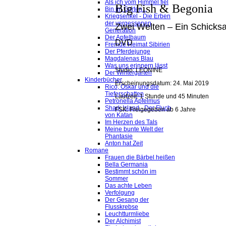
Als ich vom Himmel fiel
Big Fish & Begonia
Bin im Garten...
Kriegsenkel - Die Erben
der vergessenen
Zwei Welten – Ein Schicksa
Generation
Der Apfelbaum
DVD
Fremde Heimat Sibirien
Der Pferdejunge
Magdalenas Blau
Was uns erinnern lässt
Studio: LEONINE
Der Wintergarten
Kinderbücher
Erscheinungsdatum: 24. Mai 2019
Rico, Oskar und die
Tieferschatten
Laufzeit: 1 Stunde und 45 Minuten
Petronella Apfelmus
Shark Island - Der Fluch
FSK: Freigegeben ab 6 Jahre
von Katan
Im Herzen des Tals
Meine bunte Welt der
Phantasie
Anton hat Zeit
Romane
Frauen die Bärbel heißen
Bella Germania
Bestimmt schön im
Sommer
Das achte Leben
Verfolgung
Der Gesang der
Flusskrebse
Leuchtturmliebe
Der Alchimist