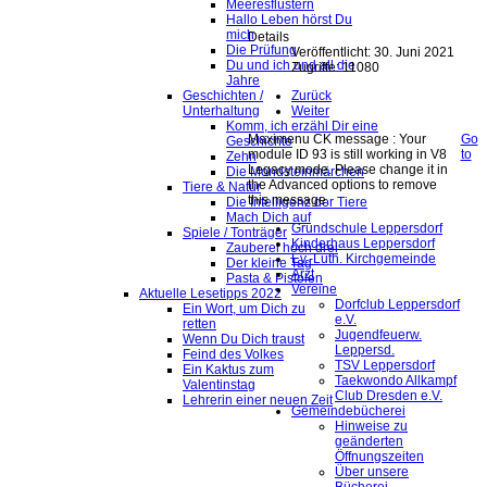
Meeresflüstern
Hallo Leben hörst Du
mich
Details
Die Prüfung
Veröffentlicht: 30. Juni 2021
Du und ich und all die
Zugriffe: 11080
Jahre
Zurück
Geschichten /
Weiter
Unterhaltung
Komm, ich erzähl Dir eine
Maximenu CK message : Your
Go
Geschichte
module ID 93 is still working in V8
to
Zehn
Legacy mode. Please change it in
Die Mondsteinmärchen
the Advanced options to remove
Tiere & Natur
this message.
Die Intelligenz der Tiere
Mach Dich auf
Grundschule Leppersdorf
Spiele / Tonträger
Kinderhaus Leppersdorf
Zauberei hoch drei
Ev.-Luth. Kirchgemeinde
Der kleine Tag
Arzt
Pasta & Pistolen
Vereine
Aktuelle Lesetipps 2022
Dorfclub Leppersdorf
Ein Wort, um Dich zu
e.V.
retten
Jugendfeuerw.
Wenn Du Dich traust
Leppersd.
Feind des Volkes
TSV Leppersdorf
Ein Kaktus zum
Taekwondo Allkampf
Valentinstag
Club Dresden e.V.
Lehrerin einer neuen Zeit
Gemeindebücherei
Hinweise zu
geänderten
Öffnungszeiten
Über unsere