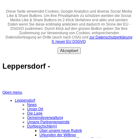
Diese Seite verwendet Cookies, Google Analytics und diverse Social Media
Like & Share Buttons. Um Ihre Privatsphäre zu schützen werden die Social
Media Like & Share Buttons im 2-Klick Verfahren erst aktiv und senden
Daten wenn Sie diese erstmalig anklicken und dadurch im Sinne der EU -
DSGVO zustimmen. Durch Klick auf den grünen Button geben Sie Ihre
Zustimmung zur Verwendung von Cookies, entsprechenden
Datenübertragung an Dritte (auch nach USA) und
zur Datenschutzerklärung
lt. neuer EU DSGVO
.
Akzeptiert
Leppersdorf -
Open menu
Leppersdorf
News
Unser Ort
Die Lage
Gemeindeverwaltung
Unsere Partnergemeinde
Dorfgeschichte(n)
Über unsere neue Rubrik
Urkunden der Wittiner