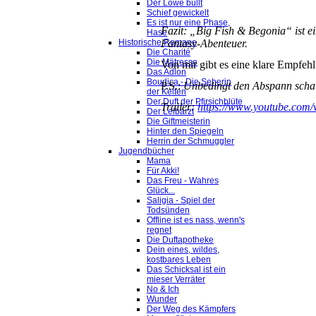
Der Löwe büllt
Schief gewickelt
Es ist nur eine Phase,
Fazit: „Big Fish & Begonia“ ist e
Hase
Fantasy-Abenteuer.
Historische Romane
Die Charité
Die Mätresse
Von mir gibt es eine klare Empfehl
Das Adlon
Boudica - Die Seherin
P.S.:
Unbedingt den Abspann schaue
der Kelten
Der Duft der Pfirsichblüte
Trailer:
https://www.youtube.co
Der Leibarzt
Die Giftmeisterin
Hinter den Spiegeln
Herrin der Schmuggler
Jugendbücher
Mama
Für Akki!
Das Freu - Wahres
Glück...
Saligia - Spiel der
Todsünden
Offline ist es nass, wenn's
regnet
Die Duftapotheke
Dein eines, wildes,
kostbares Leben
Das Schicksal ist ein
mieser Verräter
No & Ich
Wunder
Der Weg des Kämpfers