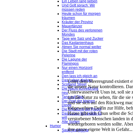
Ein Leben lang lieben
Und Gott sprach: Wir
müssen reden
Heute schon für morgen
träumen
Kräuter der Provinz
Mauertänzer
Der Fluss des verlorenen
Mondes
Tage wie Salz und Zucker
Das Kastanienhaus
Atmen Sie normal weiter
Die Stadt mit der roten
Pelerine
Die Lagune der
Flamingos
Nur einen Horizont
entfernt
Den lass ich gleich an
Das Leben drehen
Unter dem Meeresgrund existiert ei
Scotland Street
die unsere Natur kontrollieren. Da
Die Nacht schreibt uns
Unterwasserwelt Usus ist, soll sie
neu
um die Natur zu sehen, für die sie
Tanz auf Glas
Der Poet der kleinen
und sie sich auf den Rückweg mach
Dinge
todgeweihten Delfin zur Hilfe, bef
Die Erfindung der Flügel
Hause gibt sich Chun selbst die S
Das Leben fällt wohin es
will
verstorbener Menschen landen in 
Alte Sorten
wiedergeboren werden sollte. Aber d
Humor
ihre ganze eigene Welt in Gefahr...
Sauerkrautkoma