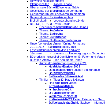
Hinweise zu geänderten
Helestra
Öffnungszeiten
Käserei Loose
Über unsere Bücherei
KFZ-Werkstatt Gräfe
Geschichte der Bibliothek
Küchenidee Lehmann
Gebührenordnung
Lederwaren Thielemann
Baumwidmung für unsere
Pixel Dompteur
Bibliothekarin
Ledertaschenshop24.de
BIBLIOTHERAPIE
Evers Design
Über unsere neue Rubrik
Hochzeitsfotografie Heines
Thema: Depression
Galerien
Thema: Egoismus
Service
Thema: Freundschaft
Archiv
Thema: Glück
Aktueller Busfahrplan
Unser Vorlesetag am
Ämter / Online-Formulare
20.11.2015 - Rückblick
Fahrdienste / Taxi
Lesestart für unsere
Interaktive Landkarte
Jüngsten
Hinweis zur Untersagung von Gartenfeu
Bücherkiste - unser
Mieträumlichkeiten für Feiern und Veran
Buchtipp-Archiv
Eine App für die Tonne
Kriminalromane
Entsorgungstermine 2021
Heimliche Fährten
Ferienkalender 2023
Dein finsteres Herz
Gesuch: Pferde suchen ein Zuhause
Der Schneegänger
Allgemeine Infos
Beim ersten Schärenlicht
Was Euch hier erwartet
Thriller
Tipps für Haus & Garten
Das Kind in mir will
Es ist DEIN Leben!
achtsam morden
Wichtige Urteile
Ich beobachte Dich
Verkehrsrecht
Die kalten Sekunden
Mietrecht
Victim
Verbraucherschutz
Krähenmädchen
Kalender 2021 Ferien Feiertage in Sachs
Schneller als der Tod
Verbraucherzentrale Sachsen - Informat