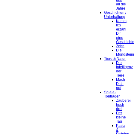
und
all die
Jahre
Geschichten /
Unterhaltung
Komm,
ich
erzähl
Dir
eine
Geschicht
Zehn
Die
Mondstein
Tiere & Natur
Die
Intelligenz
der
Tiere
Mach
Dich
auf
Spiele /
Tonträger
Zauberei
hoch
drei
Der
kleine
Tag
Pasta
&