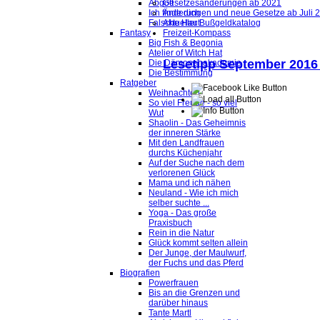
Abgott
Gesetzesänderungen ab 2021
Ich finde dich
Änderungen und neue Gesetze ab Juli 
Falsche Haut
Aktueller Bußgeldkatalog
Fantasy
Freizeit-Kompass
Big Fish & Begonia
Atelier of Witch Hat
Lesetipp September 2016
Die Dämonenakademie
Die Bestimmung
Ratgeber
Weihnachten
So viel Freude - so viel
Wut
Shaolin - Das Geheimnis
der inneren Stärke
Mit den Landfrauen
durchs Küchenjahr
Auf der Suche nach dem
verlorenen Glück
Mama und ich nähen
Neuland - Wie ich mich
selber suchte ...
Yoga - Das große
Praxisbuch
Rein in die Natur
Glück kommt selten allein
Der Junge, der Maulwurf,
der Fuchs und das Pferd
Biografien
Powerfrauen
Bis an die Grenzen und
darüber hinaus
Tante Martl