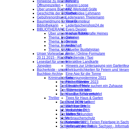
Hinweise zu geänderten
Helestra
Öffnungszeiten
Käserei Loose
Über unsere Bücherei
KFZ-Werkstatt Gräfe
Geschichte der Bibliothek
Küchenidee Lehmann
Gebührenordnung
Lederwaren Thielemann
Baumwidmung für unsere
Pixel Dompteur
Bibliothekarin
Ledertaschenshop24.de
BIBLIOTHERAPIE
Evers Design
Über unsere neue Rubrik
Hochzeitsfotografie Heines
Thema: Depression
Galerien
Thema: Egoismus
Service
Thema: Freundschaft
Archiv
Thema: Glück
Aktueller Busfahrplan
Unser Vorlesetag am
Ämter / Online-Formulare
20.11.2015 - Rückblick
Fahrdienste / Taxi
Lesestart für unsere
Interaktive Landkarte
Jüngsten
Hinweis zur Untersagung von Gartenfeu
Bücherkiste - unser
Mieträumlichkeiten für Feiern und Veran
Buchtipp-Archiv
Eine App für die Tonne
Kriminalromane
Entsorgungstermine 2021
Heimliche Fährten
Ferienkalender 2023
Dein finsteres Herz
Gesuch: Pferde suchen ein Zuhause
Der Schneegänger
Allgemeine Infos
Beim ersten Schärenlicht
Was Euch hier erwartet
Thriller
Tipps für Haus & Garten
Das Kind in mir will
Es ist DEIN Leben!
achtsam morden
Wichtige Urteile
Ich beobachte Dich
Verkehrsrecht
Die kalten Sekunden
Mietrecht
Victim
Verbraucherschutz
Krähenmädchen
Kalender 2021 Ferien Feiertage in Sachs
Schneller als der Tod
Verbraucherzentrale Sachsen - Informat