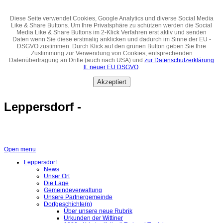
Diese Seite verwendet Cookies, Google Analytics und diverse Social Media
Like & Share Buttons. Um Ihre Privatsphäre zu schützen werden die Social
Media Like & Share Buttons im 2-Klick Verfahren erst aktiv und senden
Daten wenn Sie diese erstmalig anklicken und dadurch im Sinne der EU -
DSGVO zustimmen. Durch Klick auf den grünen Button geben Sie Ihre
Zustimmung zur Verwendung von Cookies, entsprechenden
Datenübertragung an Dritte (auch nach USA) und
zur Datenschutzerklärung
lt. neuer EU DSGVO
.
Akzeptiert
Leppersdorf -
Open menu
Leppersdorf
News
Unser Ort
Die Lage
Gemeindeverwaltung
Unsere Partnergemeinde
Dorfgeschichte(n)
Über unsere neue Rubrik
Urkunden der Wittiner