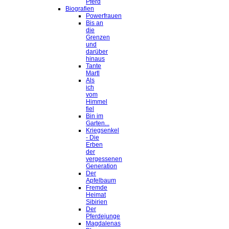
Pferd
Biografien
Powerfrauen
Bis an
die
Grenzen
und
darüber
hinaus
Tante
Martl
Als
ich
vom
Himmel
fiel
Bin im
Garten...
Kriegsenkel
- Die
Erben
der
vergessenen
Generation
Der
Apfelbaum
Fremde
Heimat
Sibirien
Der
Pferdejunge
Magdalenas