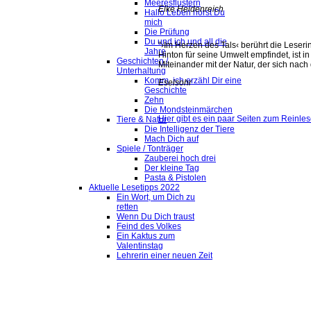
Meeresflüstern
Elke Heidenreich
Hallo Leben hörst Du
mich
Die Prüfung
Du und ich und all die
"›Im Herzen des Tals‹ berührt die Leserin
Jahre
Hinton für seine Umwelt empfindet, ist in
Geschichten /
Miteinander mit der Natur, der sich nac
Unterhaltung
Komm, ich erzähl Dir eine
Eselsohr
Geschichte
Zehn
Die Mondsteinmärchen
Hier gibt es ein paar Seiten zum Reinles
Tiere & Natur
Die Intelligenz der Tiere
Mach Dich auf
Spiele / Tonträger
Zauberei hoch drei
Der kleine Tag
Pasta & Pistolen
Aktuelle Lesetipps 2022
Ein Wort, um Dich zu
retten
Wenn Du Dich traust
Feind des Volkes
Ein Kaktus zum
Valentinstag
Lehrerin einer neuen Zeit