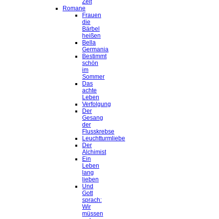
Zeit
Romane
Frauen
die
Bärbel
heißen
Bella
Germania
Bestimmt
schön
im
Sommer
Das
achte
Leben
Verfolgung
Der
Gesang
der
Flusskrebse
Leuchtturmliebe
Der
Alchimist
Ein
Leben
lang
lieben
Und
Gott
sprach:
Wir
müssen