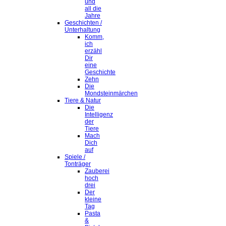
und
all die
Jahre
Geschichten /
Unterhaltung
Komm,
ich
erzähl
Dir
eine
Geschichte
Zehn
Die
Mondsteinmärchen
Tiere & Natur
Die
Intelligenz
der
Tiere
Mach
Dich
auf
Spiele /
Tonträger
Zauberei
hoch
drei
Der
kleine
Tag
Pasta
&