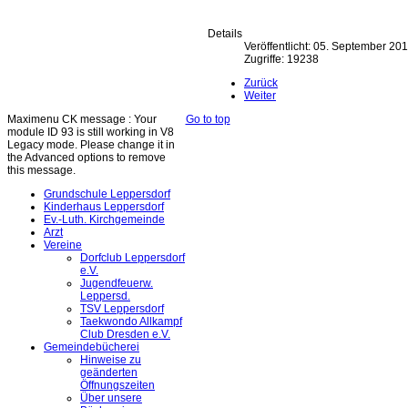
Details
Veröffentlicht: 05. September 20
Zugriffe: 19238
Zurück
Weiter
Maximenu CK message : Your
Go to top
module ID 93 is still working in V8
Legacy mode. Please change it in
the Advanced options to remove
this message.
Grundschule Leppersdorf
Kinderhaus Leppersdorf
Ev.-Luth. Kirchgemeinde
Arzt
Vereine
Dorfclub Leppersdorf
e.V.
Jugendfeuerw.
Leppersd.
TSV Leppersdorf
Taekwondo Allkampf
Club Dresden e.V.
Gemeindebücherei
Hinweise zu
geänderten
Öffnungszeiten
Über unsere