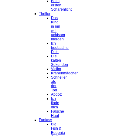
Beim
ersten
Schärenlicht
Thriller
Das
Kind
in mir
will
achtsam
morden
Ich
beobachte
Dich
Die
kalten
Sekunden
Victim
Krähenmädchen
Schneller
als
der
Tod
Abgott
Ich
finde
dich
Falsche
Haut
Fantasy
Big
Fish &
Begonia