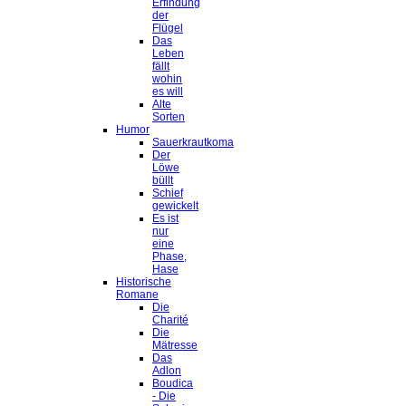
Erfindung
der
Flügel
Das
Leben
fällt
wohin
es will
Alte
Sorten
Humor
Sauerkrautkoma
Der
Löwe
büllt
Schief
gewickelt
Es ist
nur
eine
Phase,
Hase
Historische
Romane
Die
Charité
Die
Mätresse
Das
Adlon
Boudica
- Die