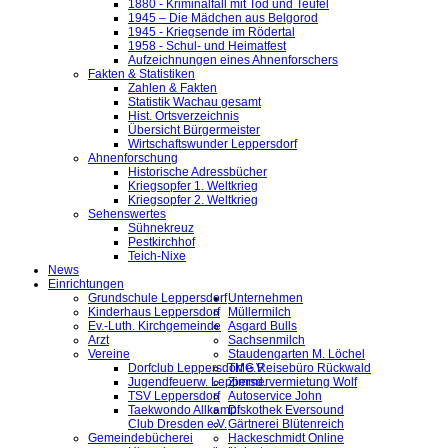
1880 - Kriminalfall mit Tod und Teufel
1945 – Die Mädchen aus Belgorod
1945 - Kriegsende im Rödertal
1958 - Schul- und Heimatfest
Aufzeichnungen eines Ahnenforschers
Fakten & Statistiken
Zahlen & Fakten
Statistik Wachau gesamt
Hist. Ortsverzeichnis
Übersicht Bürgermeister
Wirtschaftswunder Leppersdorf
Ahnenforschung
Historische Adressbücher
Kriegsopfer 1. Weltkrieg
Kriegsopfer 2. Weltkrieg
Sehenswertes
Sühnekreuz
Pestkirchhof
Teich-Nixe
News
Einrichtungen
Grundschule Leppersdorf
Unternehmen
Kinderhaus Leppersdorf
Müllermilch
Ev.-Luth. Kirchgemeinde
Asgard Bulls
Arzt
Sachsenmilch
Vereine
Staudengarten M. Löchel
Dorfclub Leppersdorf e.V.
TMG Reisebüro Rückwald
Jugendfeuerw. Leppersd.
Zimmervermietung Wolf
TSV Leppersdorf
Autoservice John
Taekwondo Allkampf
Diskothek Eversound
Club Dresden e.V.
Gärtnerei Blütenreich
Gemeindebücherei
Hackeschmidt Online