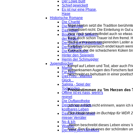
Der Löwe büllt
Schief gewickelt
Es ist nur eine Phase,
Hase
Historische Romane
Die Charité
Nigel Hinton setzt die Tradition berühmte
Die Mätresse
romantisiert nicht. Die Einteilung in G
Das Adlon
zwar nach und empfindet auch so etwas
Boudica - Die Seherin
fliegt, doch schon Trauer ist ihm fremd. 
der Kelten
Hecke von einem rangierenden Laster au
Der Duft der Pfirsichblüte
Fortpflanzungsversuch endet kaum wenig
Der Leibarzt
Kuckuck, der die schwächeren Küken bis
Die Giftmeisterin
Hinter den Spiegeln
Herrin der Schmuggler
Jugendbücher
Kampf auf Leben und Tod, aber auch Frie
Mama
aufmerksamen Augen des Forschers fast 
Für Akki!
beschreibt es behutsam in einer poetis
Das Freu - Wahres
Glück...
Saligia - Spiel der
Todsünden
Pressestimmen zu ‘Im Herzen des T
Offline ist es nass, wenn's
regnet
Die Duftapotheke
Dein eines, wildes,
„Ich kann mich nicht erinnern, wann ich 
kostbares Leben
Elke Heidenreich im Buchtipp für WDR 
Das Schicksal ist ein
mieser Verräter
No & Ich
„Hinton beschreibt dieses Leben eines 
Wunder
Natur, Tier. Es ist eines der schönsten u
Der Weg des Kämpfers