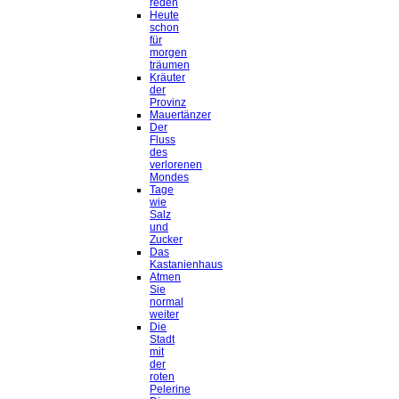
reden
Heute
schon
für
morgen
träumen
Kräuter
der
Provinz
Mauertänzer
Der
Fluss
des
verlorenen
Mondes
Tage
wie
Salz
und
Zucker
Das
Kastanienhaus
Atmen
Sie
normal
weiter
Die
Stadt
mit
der
roten
Pelerine