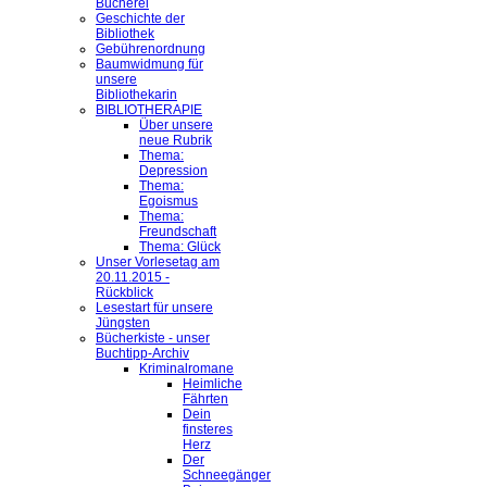
Bücherei
Geschichte der
Bibliothek
Gebührenordnung
Baumwidmung für
unsere
Bibliothekarin
BIBLIOTHERAPIE
Über unsere
neue Rubrik
Thema:
Depression
Thema:
Egoismus
Thema:
Freundschaft
Thema: Glück
Unser Vorlesetag am
20.11.2015 -
Rückblick
Lesestart für unsere
Jüngsten
Bücherkiste - unser
Buchtipp-Archiv
Kriminalromane
Heimliche
Fährten
Dein
finsteres
Herz
Der
Schneegänger