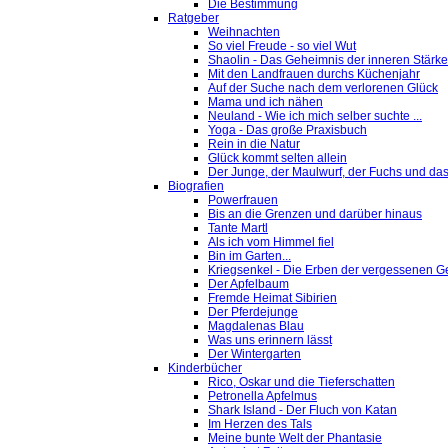
Die Bestimmung
Ratgeber
Weihnachten
So viel Freude - so viel Wut
Shaolin - Das Geheimnis der inneren Stärke
Mit den Landfrauen durchs Küchenjahr
Auf der Suche nach dem verlorenen Glück
Mama und ich nähen
Neuland - Wie ich mich selber suchte ...
Yoga - Das große Praxisbuch
Rein in die Natur
Glück kommt selten allein
Der Junge, der Maulwurf, der Fuchs und das
Biografien
Powerfrauen
Bis an die Grenzen und darüber hinaus
Tante Martl
Als ich vom Himmel fiel
Bin im Garten...
Kriegsenkel - Die Erben der vergessenen G
Der Apfelbaum
Fremde Heimat Sibirien
Der Pferdejunge
Magdalenas Blau
Was uns erinnern lässt
Der Wintergarten
Kinderbücher
Rico, Oskar und die Tieferschatten
Petronella Apfelmus
Shark Island - Der Fluch von Katan
Im Herzen des Tals
Meine bunte Welt der Phantasie