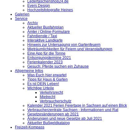
Ledertaschenshop24.de
Evers Design
Hochzeitsfotografie Heines
Galerien
Service
Archiv
Aktueller Busfahrplan
Ämter / Online-Formulare
Fahrdienste / Taxi
Interaktive Landkarte
Hinweis zur Untersagung von Gartenfeuern
Mieträumlichkeiten für Feiern und Veranstaltungen
Eine App für die Tonne
Entsorgungstermine 2021
Ferienkalender 2023
Gesuch: Pferde suchen ein Zuhause
Allgemeine Infos
Was Euch hier erwartet
Tipps für Haus & Garten
Es ist DEIN Leben!
Wichtige Urteile
Verkehrsrecht
Mietrecht
Verbraucherschutz
Kalender 2021 Ferien Feiertage in Sachsen auf einen Blick
Verbraucherzentrale Sachsen - Informationen und Rat
Gesetzesänderungen ab 2021
Änderungen und neue Gesetze ab Juli 2021
Aktueller Bußgeldkatalog
Freizeit-Kompass