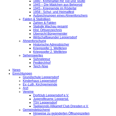
1880 - Kriminalfall mit Tod und Teufel
1945 – Die Mädchen aus Belgorod
1945 - Kriegsende im Rödertal
1958 - Schul- und Heimatfest
Aufzeichnungen eines Ahnenforschers
Fakten & Statistiken
Zahlen & Fakten
Statistik Wachau gesamt
Hist. Ortsverzeichnis
Übersicht Bürgermeister
Wirtschaftswunder Leppersdorf
Ahnenforschung
Historische Adressbücher
Kriegsopfer 1. Weltkrieg
Kriegsopfer 2. Weltkrieg
Sehenswertes
Sühnekreuz
Pestkirchhof
Teich-Nixe
News
Einrichtungen
Grundschule Leppersdorf
Kinderhaus Leppersdorf
Ev.-Luth. Kirchgemeinde
Arzt
Vereine
Dorfclub Leppersdorf e.V.
Jugendfeuerw. Leppersd.
TSV Leppersdorf
Taekwondo Allkampf Club Dresden e.V.
Gemeindebücherei
Hinweise zu geänderten Öffnungszeiten