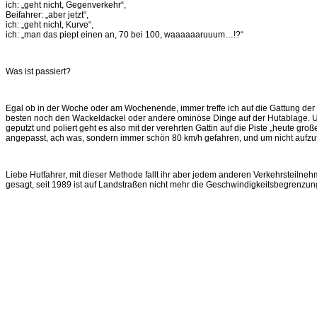
ich: „geht nicht, Gegenverkehr“,
Beifahrer: „aber jetzt“,
ich: „geht nicht, Kurve“,
ich: „man das piept einen an, 70 bei 100, waaaaaaruuum…!?“
Was ist passiert?
Egal ob in der Woche oder am Wochenende, immer treffe ich auf die Gattung der
besten noch den Wackeldackel oder andere ominöse Dinge auf der Hutablage. Und n
geputzt und poliert geht es also mit der verehrten Gattin auf die Piste „heute gr
angepasst, ach was, sondern immer schön 80 km/h gefahren, und um nicht aufzufa
Liebe Hutfahrer, mit dieser Methode fallt ihr aber jedem anderen Verkehrsteilnehm
gesagt, seit 1989 ist auf Landstraßen nicht mehr die Geschwindigkeitsbegrenzu