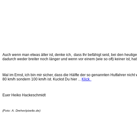
Auch wenn man etwas älter ist, denke ich, dass Ihr befähigt seid, bei den heut
dadurch weder breiter noch länger und wenn vor einem (wie so oft) keiner ist, 
Mal im Ernst, ich bin mir sicher, dass die Hälfte der so genannten Hutfahrer nic
80 km/h sondern 100 km/h ist. Kuckst Du hier ...
Klick
Euer Heiko Hackeschmidt
(Foto: A. Dreher/pixelio.de)