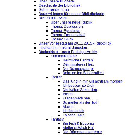
Über unsere Bücherei
Geschichte der Bibliothek
Gebührenordnung
Baumwidmung für unsere Bibliothekarin
BIBLIOTHERAPIE
Über unsere neue Rubrik
Thema: Depression
Thema: Egoismus
Thema: Freundschaft
Thema: Glück
Unser Vorlesetag am 20.11.2015 - Rückblick
Lesestart für unsere Jüngsten
Bücherkiste - unser Buchtipp-Archiv
Kriminalromane
Heimliche Fährten
Dein finsteres Herz
Der Schneegänger
Beim ersten Schärenlicht
Thriller
Das Kind in mir will achtsam morden
Ich beobachte Dich
Die kalten Sekunden
Victim
Krähenmädchen
Schneller als der Tod
Abgott
Ich finde dich
Falsche Haut
Fantasy
Big Fish & Begonia
Atelier of Witch Hat
Die Dämonenakademie