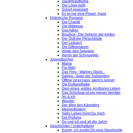
Sauerkrautkoma
Der Löwe büllt
Schief gewickelt
Es ist nur eine Phase, Hase
Historische Romane
Die Charité
Die Mätresse
Das Adlon
Boudica - Die Seherin der Kelten
Der Duft der Pfirsichblüte
Der Leibarzt
Die Giftmeisterin
Hinter den Spiegeln
Herrin der Schmuggler
Jugendbücher
Mama
Für Akki!
Das Freu - Wahres Glück...
Saligia - Spiel der Todsünden
Offline ist es nass, wenn's regnet
Die Duftapotheke
Dein eines, wildes, kostbares Leben
Das Schicksal ist ein mieser Verräter
No & Ich
Wunder
Der Weg des Kämpfers
Meeresflüstern
Hallo Leben hörst Du mich
Die Prüfung
Du und ich und all die Jahre
Geschichten / Unterhaltung
Komm, ich erzähl Dir eine Geschichte