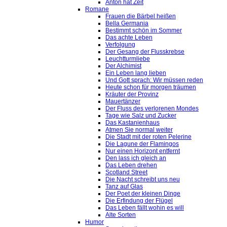
Anton hat Zeit
Romane
Frauen die Bärbel heißen
Bella Germania
Bestimmt schön im Sommer
Das achte Leben
Verfolgung
Der Gesang der Flusskrebse
Leuchtturmliebe
Der Alchimist
Ein Leben lang lieben
Und Gott sprach: Wir müssen reden
Heute schon für morgen träumen
Kräuter der Provinz
Mauertänzer
Der Fluss des verlorenen Mondes
Tage wie Salz und Zucker
Das Kastanienhaus
Atmen Sie normal weiter
Die Stadt mit der roten Pelerine
Die Lagune der Flamingos
Nur einen Horizont entfernt
Den lass ich gleich an
Das Leben drehen
Scotland Street
Die Nacht schreibt uns neu
Tanz auf Glas
Der Poet der kleinen Dinge
Die Erfindung der Flügel
Das Leben fällt wohin es will
Alte Sorten
Humor