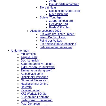
Zehn
Die Mondsteinmärchen
Tiere & Natur
Die Intelligenz der Tiere
Mach Dich auf
Spiele / Tonträger
Zauberei hoch drei
Der kleine Tag
Pasta & Pistolen
Aktuelle Lesetipps 2022
Ein Wort, um Dich zu retten
Wenn Du Dich traust
Feind des Volkes
Ein Kaktus zum Valentinstag
Lehrerin einer neuen Zeit
Unternehmen
Müllermilch
Asgard Bulls
Sachsenmilch
Staudengarten M. Löchel
TMG Reisebüro Rückwald
Zimmervermietung Wolf
Autoservice John
Diskothek Eversound
Gärtnerei Blütenreich
Hackeschmidt Online
Helestra
Käserei Loose
KFZ-Werkstatt Gräfe
Küchenidee Lehmann
Lederwaren Thielemann
Pixel Dompteur