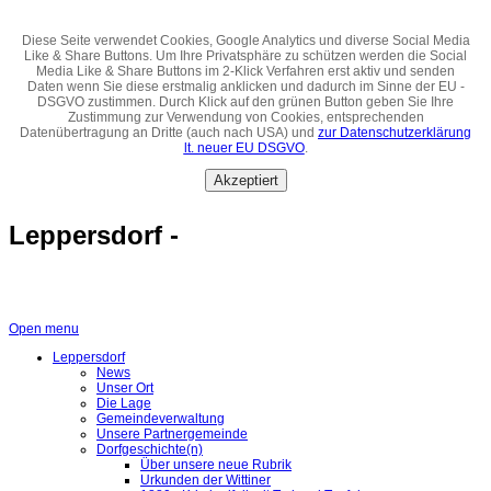
Diese Seite verwendet Cookies, Google Analytics und diverse Social Media
Like & Share Buttons. Um Ihre Privatsphäre zu schützen werden die Social
Media Like & Share Buttons im 2-Klick Verfahren erst aktiv und senden
Daten wenn Sie diese erstmalig anklicken und dadurch im Sinne der EU -
DSGVO zustimmen. Durch Klick auf den grünen Button geben Sie Ihre
Zustimmung zur Verwendung von Cookies, entsprechenden
Datenübertragung an Dritte (auch nach USA) und
zur Datenschutzerklärung
lt. neuer EU DSGVO
.
Akzeptiert
Leppersdorf -
Open menu
Leppersdorf
News
Unser Ort
Die Lage
Gemeindeverwaltung
Unsere Partnergemeinde
Dorfgeschichte(n)
Über unsere neue Rubrik
Urkunden der Wittiner