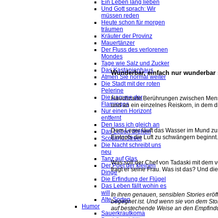
Ein Leben lang lieben
Und Gott sprach: Wir
müssen reden
Heute schon für morgen
träumen
Kräuter der Provinz
Mauertänzer
Der Fluss des verlorenen
Mondes
Tage wie Salz und Zucker
Das Kastanienhaus
Wunderbar, einfach nur wunderbar 
Atmen Sie normal weiter
Die Stadt mit der roten
Pelerine
Die Lagune der
Hauchzarte Berührungen zwischen Mens
Flamingos
und an ein einzelnes Reiskorn, in dem d
Nur einen Horizont
entfernt
Den lass ich gleich an
Dem Leser läuft das Wasser im Mund zu
Das Leben drehen
Eintopfs die Luft zu schwängern beginnt.
Scotland Street
Die Nacht schreibt uns
neu
Tanz auf Glas
Was soll der Chef von Tadaski mit dem
Der Poet der kleinen
fragt er seine Frau. Was ist das? Und di
Dinge
Die Erfindung der Flügel
Das Leben fällt wohin es
will
In ihren genauen, sensiblen Stories eröf
Alte Sorten
begegnet ist. Und wenn sie von dem Stol
Humor
auf bestechende Weise an den Empfind
Sauerkrautkoma