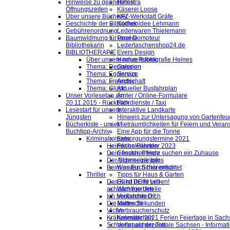
Hinweise zu geänderten
Helestra
Öffnungszeiten
Käserei Loose
Über unsere Bücherei
KFZ-Werkstatt Gräfe
Geschichte der Bibliothek
Küchenidee Lehmann
Gebührenordnung
Lederwaren Thielemann
Baumwidmung für unsere
Pixel Dompteur
Bibliothekarin
Ledertaschenshop24.de
BIBLIOTHERAPIE
Evers Design
Über unsere neue Rubrik
Hochzeitsfotografie Heines
Thema: Depression
Galerien
Thema: Egoismus
Service
Thema: Freundschaft
Archiv
Thema: Glück
Aktueller Busfahrplan
Unser Vorlesetag am
Ämter / Online-Formulare
20.11.2015 - Rückblick
Fahrdienste / Taxi
Lesestart für unsere
Interaktive Landkarte
Jüngsten
Hinweis zur Untersagung von Gartenfeu
Bücherkiste - unser
Mieträumlichkeiten für Feiern und Veran
Buchtipp-Archiv
Eine App für die Tonne
Kriminalromane
Entsorgungstermine 2021
Heimliche Fährten
Ferienkalender 2023
Dein finsteres Herz
Gesuch: Pferde suchen ein Zuhause
Der Schneegänger
Allgemeine Infos
Beim ersten Schärenlicht
Was Euch hier erwartet
Thriller
Tipps für Haus & Garten
Das Kind in mir will
Es ist DEIN Leben!
achtsam morden
Wichtige Urteile
Ich beobachte Dich
Verkehrsrecht
Die kalten Sekunden
Mietrecht
Victim
Verbraucherschutz
Krähenmädchen
Kalender 2021 Ferien Feiertage in Sachs
Schneller als der Tod
Verbraucherzentrale Sachsen - Informat