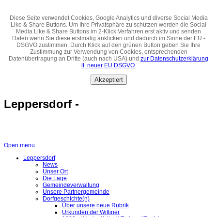
Diese Seite verwendet Cookies, Google Analytics und diverse Social Media
Like & Share Buttons. Um Ihre Privatsphäre zu schützen werden die Social
Media Like & Share Buttons im 2-Klick Verfahren erst aktiv und senden
Daten wenn Sie diese erstmalig anklicken und dadurch im Sinne der EU -
DSGVO zustimmen. Durch Klick auf den grünen Button geben Sie Ihre
Zustimmung zur Verwendung von Cookies, entsprechenden
Datenübertragung an Dritte (auch nach USA) und
zur Datenschutzerklärung
lt. neuer EU DSGVO
.
Akzeptiert
Leppersdorf -
Open menu
Leppersdorf
News
Unser Ort
Die Lage
Gemeindeverwaltung
Unsere Partnergemeinde
Dorfgeschichte(n)
Über unsere neue Rubrik
Urkunden der Wittiner