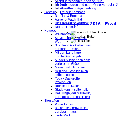
Abgott
Gesetzesänderungen ab 2021
Ich finde dich
Änderungen und neue Gesetze ab Juli 
Falsche Haut
Aktueller Bußgeldkatalog
Fantasy
Freizeit-Kompass
Big Fish & Begonia
Atelier of Witch Hat
Lesetipp Mai 2016 - Erzä
Die Dämonenakademie
Die Bestimmung
Ratgeber
Weihnachten
So viel Freude - so viel
Wut
Shaolin - Das Geheimnis
der inneren Stärke
Mit den Landfrauen
durchs Küchenjahr
Auf der Suche nach dem
verlorenen Glück
Mama und ich nähen
Neuland - Wie ich mich
selber suchte ...
Yoga - Das große
Praxisbuch
Rein in die Natur
Glück kommt selten allein
Der Junge, der Maulwurf,
der Fuchs und das Pferd
Biografien
Powerfrauen
Bis an die Grenzen und
darüber hinaus
Tante Martl