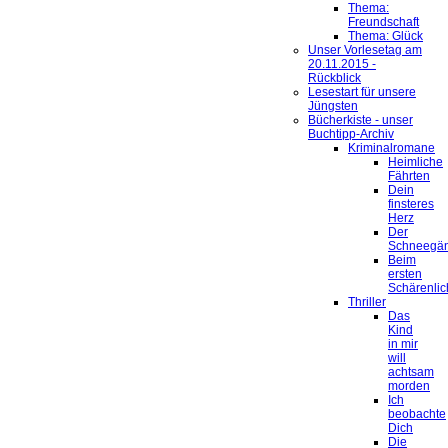
Thema:
Freundschaft
Thema: Glück
Unser Vorlesetag am
20.11.2015 -
Rückblick
Lesestart für unsere
Jüngsten
Bücherkiste - unser
Buchtipp-Archiv
Kriminalromane
Heimliche
Fährten
Dein
finsteres
Herz
Der
Schneegä
Beim
ersten
Schärenlic
Thriller
Das
Kind
in mir
will
achtsam
morden
Ich
beobachte
Dich
Die