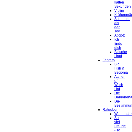
kalten
Sekunden
Victim
Krähenmä
Schneller
als
der
Tod
Abgott
Ich
finde
dich
Falsche
Haut
Fantasy
Big
Fish &
Begonia
Atelier
of
Witch
Hat
Die
Dämonena
Die
Bestimmu
Ratgeber
Weihnacht
So
viel
Freude
- so