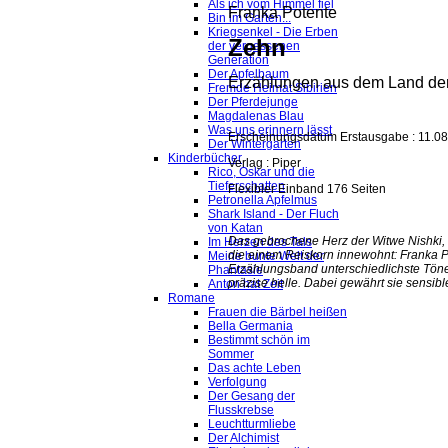
Als ich vom Himmel fiel
Franka Potente
Bin im Garten...
Kriegsenkel - Die Erben
Zehn
der vergessenen
Generation
Der Apfelbaum
Erzählungen aus dem Land d
Fremde Heimat Sibirien
Der Pferdejunge
Magdalenas Blau
Was uns erinnern lässt
Erscheinungsdatum Erstausgabe : 11.0
Der Wintergarten
Kinderbücher
Verlag : Piper
Rico, Oskar und die
Tieferschatten
Flexibler Einband 176 Seiten
Petronella Apfelmus
Shark Island - Der Fluch
von Katan
Das gebrochene Herz der Witwe Nishki, 
Im Herzen des Tals
die einem Reiskorn innewohnt: Franka Pot
Meine bunte Welt der
Erzählungsband unterschiedlichste Tön
Phantasie
präzise helle. Dabei gewährt sie sensible
Anton hat Zeit
Romane
Frauen die Bärbel heißen
Bella Germania
Bestimmt schön im
Sommer
Das achte Leben
Verfolgung
Der Gesang der
Flusskrebse
Leuchtturmliebe
Der Alchimist