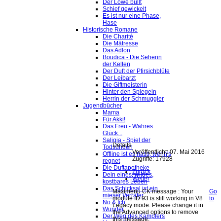
Der Löwe büllt
Schief gewickelt
Es ist nur eine Phase,
Hase
Historische Romane
Die Charité
Die Mätresse
Das Adlon
Boudica - Die Seherin
der Kelten
Der Duft der Pfirsichblüte
Der Leibarzt
Die Giftmeisterin
Hinter den Spiegeln
Herrin der Schmuggler
Jugendbücher
Mama
Für Akki!
Das Freu - Wahres
Glück...
Saligia - Spiel der
Details
Todsünden
Veröffentlicht: 07. Mai 2016
Offline ist es nass, wenn's
Zugriffe: 17928
regnet
Die Duftapotheke
Zurück
Dein eines, wildes,
Weiter
kostbares Leben
Das Schicksal ist ein
Maximenu CK message : Your
Go
mieser Verräter
module ID 93 is still working in V8
to
No & Ich
Legacy mode. Please change it in
Wunder
the Advanced options to remove
Der Weg des Kämpfers
this message.