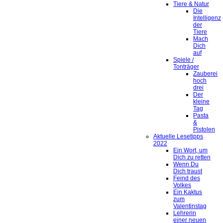
Tiere & Natur
Die
Intelligenz
der
Tiere
Mach
Dich
auf
Spiele /
Tonträger
Zauberei
hoch
drei
Der
kleine
Tag
Pasta
&
Pistolen
Aktuelle Lesetipps
2022
Ein Wort, um
Dich zu retten
Wenn Du
Dich traust
Feind des
Volkes
Ein Kaktus
zum
Valentinstag
Lehrerin
einer neuen