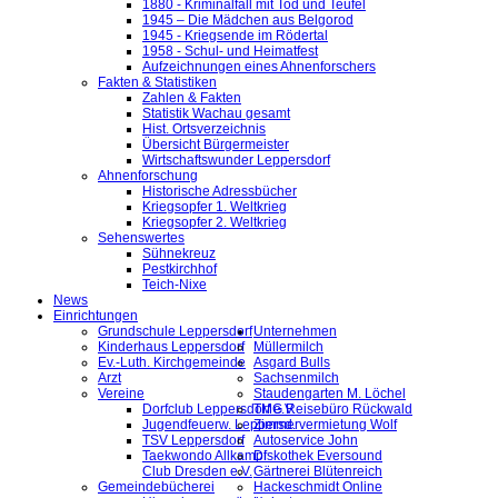
1880 - Kriminalfall mit Tod und Teufel
1945 – Die Mädchen aus Belgorod
1945 - Kriegsende im Rödertal
1958 - Schul- und Heimatfest
Aufzeichnungen eines Ahnenforschers
Fakten & Statistiken
Zahlen & Fakten
Statistik Wachau gesamt
Hist. Ortsverzeichnis
Übersicht Bürgermeister
Wirtschaftswunder Leppersdorf
Ahnenforschung
Historische Adressbücher
Kriegsopfer 1. Weltkrieg
Kriegsopfer 2. Weltkrieg
Sehenswertes
Sühnekreuz
Pestkirchhof
Teich-Nixe
News
Einrichtungen
Grundschule Leppersdorf
Unternehmen
Kinderhaus Leppersdorf
Müllermilch
Ev.-Luth. Kirchgemeinde
Asgard Bulls
Arzt
Sachsenmilch
Vereine
Staudengarten M. Löchel
Dorfclub Leppersdorf e.V.
TMG Reisebüro Rückwald
Jugendfeuerw. Leppersd.
Zimmervermietung Wolf
TSV Leppersdorf
Autoservice John
Taekwondo Allkampf
Diskothek Eversound
Club Dresden e.V.
Gärtnerei Blütenreich
Gemeindebücherei
Hackeschmidt Online