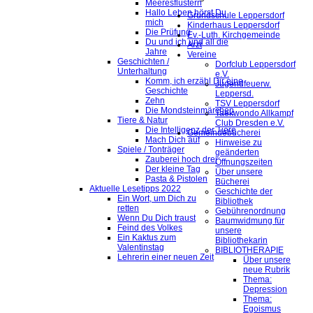
Meeresflüstern
Hallo Leben hörst Du
Grundschule Leppersdorf
mich
Kinderhaus Leppersdorf
Die Prüfung
Ev.-Luth. Kirchgemeinde
Du und ich und all die
Arzt
Jahre
Vereine
Geschichten /
Dorfclub Leppersdorf
Unterhaltung
e.V.
Komm, ich erzähl Dir eine
Jugendfeuerw.
Geschichte
Leppersd.
Zehn
TSV Leppersdorf
Die Mondsteinmärchen
Taekwondo Allkampf
Tiere & Natur
Club Dresden e.V.
Die Intelligenz der Tiere
Gemeindebücherei
Mach Dich auf
Hinweise zu
Spiele / Tonträger
geänderten
Zauberei hoch drei
Öffnungszeiten
Der kleine Tag
Über unsere
Pasta & Pistolen
Bücherei
Aktuelle Lesetipps 2022
Geschichte der
Ein Wort, um Dich zu
Bibliothek
retten
Gebührenordnung
Wenn Du Dich traust
Baumwidmung für
Feind des Volkes
unsere
Ein Kaktus zum
Bibliothekarin
Valentinstag
BIBLIOTHERAPIE
Lehrerin einer neuen Zeit
Über unsere
neue Rubrik
Thema:
Depression
Thema:
Egoismus