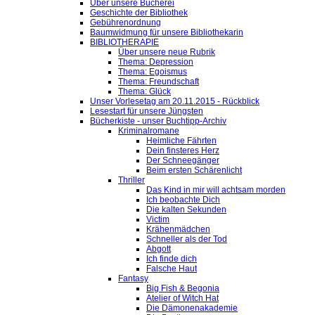
Über unsere Bücherei
Geschichte der Bibliothek
Gebührenordnung
Baumwidmung für unsere Bibliothekarin
BIBLIOTHERAPIE
Über unsere neue Rubrik
Thema: Depression
Thema: Egoismus
Thema: Freundschaft
Thema: Glück
Unser Vorlesetag am 20.11.2015 - Rückblick
Lesestart für unsere Jüngsten
Bücherkiste - unser Buchtipp-Archiv
Kriminalromane
Heimliche Fährten
Dein finsteres Herz
Der Schneegänger
Beim ersten Schärenlicht
Thriller
Das Kind in mir will achtsam morden
Ich beobachte Dich
Die kalten Sekunden
Victim
Krähenmädchen
Schneller als der Tod
Abgott
Ich finde dich
Falsche Haut
Fantasy
Big Fish & Begonia
Atelier of Witch Hat
Die Dämonenakademie