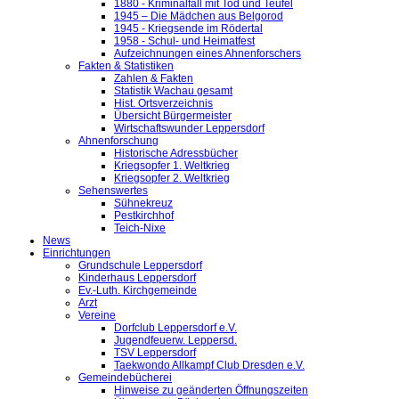
1880 - Kriminalfall mit Tod und Teufel
1945 – Die Mädchen aus Belgorod
1945 - Kriegsende im Rödertal
1958 - Schul- und Heimatfest
Aufzeichnungen eines Ahnenforschers
Fakten & Statistiken
Zahlen & Fakten
Statistik Wachau gesamt
Hist. Ortsverzeichnis
Übersicht Bürgermeister
Wirtschaftswunder Leppersdorf
Ahnenforschung
Historische Adressbücher
Kriegsopfer 1. Weltkrieg
Kriegsopfer 2. Weltkrieg
Sehenswertes
Sühnekreuz
Pestkirchhof
Teich-Nixe
News
Einrichtungen
Grundschule Leppersdorf
Kinderhaus Leppersdorf
Ev.-Luth. Kirchgemeinde
Arzt
Vereine
Dorfclub Leppersdorf e.V.
Jugendfeuerw. Leppersd.
TSV Leppersdorf
Taekwondo Allkampf Club Dresden e.V.
Gemeindebücherei
Hinweise zu geänderten Öffnungszeiten