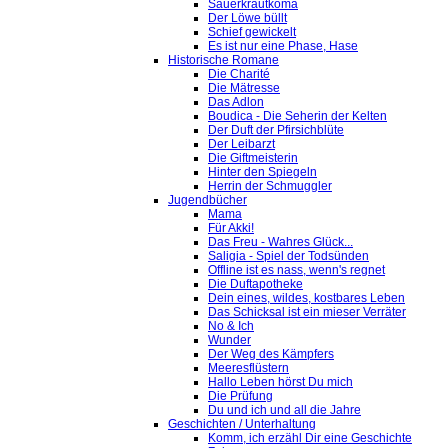
Sauerkrautkoma
Der Löwe büllt
Schief gewickelt
Es ist nur eine Phase, Hase
Historische Romane
Die Charité
Die Mätresse
Das Adlon
Boudica - Die Seherin der Kelten
Der Duft der Pfirsichblüte
Der Leibarzt
Die Giftmeisterin
Hinter den Spiegeln
Herrin der Schmuggler
Jugendbücher
Mama
Für Akki!
Das Freu - Wahres Glück...
Saligia - Spiel der Todsünden
Offline ist es nass, wenn's regnet
Die Duftapotheke
Dein eines, wildes, kostbares Leben
Das Schicksal ist ein mieser Verräter
No & Ich
Wunder
Der Weg des Kämpfers
Meeresflüstern
Hallo Leben hörst Du mich
Die Prüfung
Du und ich und all die Jahre
Geschichten / Unterhaltung
Komm, ich erzähl Dir eine Geschichte