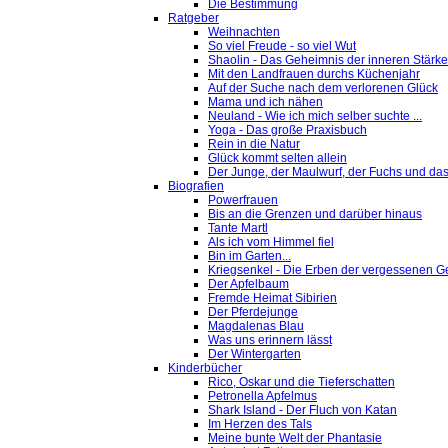
Die Bestimmung
Ratgeber
Weihnachten
So viel Freude - so viel Wut
Shaolin - Das Geheimnis der inneren Stärke
Mit den Landfrauen durchs Küchenjahr
Auf der Suche nach dem verlorenen Glück
Mama und ich nähen
Neuland - Wie ich mich selber suchte ...
Yoga - Das große Praxisbuch
Rein in die Natur
Glück kommt selten allein
Der Junge, der Maulwurf, der Fuchs und das
Biografien
Powerfrauen
Bis an die Grenzen und darüber hinaus
Tante Martl
Als ich vom Himmel fiel
Bin im Garten...
Kriegsenkel - Die Erben der vergessenen G
Der Apfelbaum
Fremde Heimat Sibirien
Der Pferdejunge
Magdalenas Blau
Was uns erinnern lässt
Der Wintergarten
Kinderbücher
Rico, Oskar und die Tieferschatten
Petronella Apfelmus
Shark Island - Der Fluch von Katan
Im Herzen des Tals
Meine bunte Welt der Phantasie