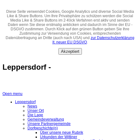
Diese Seite verwendet Cookies, Google Analytics und diverse Social Media
Like & Share Buttons. Um Ihre Privatsphäre zu schützen werden die Social
Media Like & Share Buttons im 2-Klick Verfahren erst aktiv und senden
Daten wenn Sie diese erstmalig anklicken und dadurch im Sinne der EU -
DSGVO zustimmen. Durch Klick auf den grünen Button geben Sie Ihre
Zustimmung zur Verwendung von Cookies, entsprechenden
Datenübertragung an Dritte (auch nach USA) und
zur Datenschutzerklärung
lt. neuer EU DSGVO
.
Akzeptiert
Leppersdorf -
Open menu
Leppersdorf
News
Unser Ort
Die Lage
Gemeindeverwaltung
Unsere Partnergemeinde
Dorfgeschichte(n)
Über unsere neue Rubrik
Urkunden der Wittiner