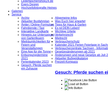
Ledertaschenshop24.de
Evers Design
Hochzeitsfotografie Heines
Galerien
Service
Archiv
Allgemeine Infos
Aktueller Busfahrplan
Was Euch hier erwartet
Ämter / Online-Formulare
Tipps für Haus & Garten
Fahrdienste / Taxi
Es ist DEIN Leben!
Interaktive Landkarte
Wichtige Urteile
Hinweis zur Untersagung
Verkehrsrecht
von Gartenfeuern
Mietrecht
Mieträumlichkeiten für
Verbraucherschutz
Feiern und
Kalender 2021 Ferien Feiertage in Sachs
Veranstaltungen
Verbraucherzentrale Sachsen - Informat
Eine App für die Tonne
Gesetzesänderungen ab 2021
Entsorgungstermine
Änderungen und neue Gesetze ab Juli 
2021
Aktueller Bußgeldkatalog
Ferienkalender 2023
Freizeit-Kompass
Gesuch: Pferde suchen
ein Zuhause
Gesuch: Pferde suchen e