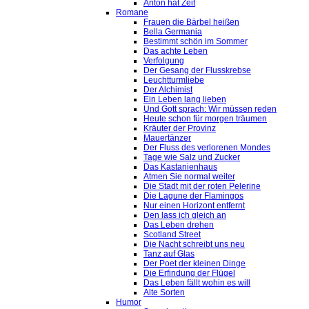
Anton hat Zeit
Romane
Frauen die Bärbel heißen
Bella Germania
Bestimmt schön im Sommer
Das achte Leben
Verfolgung
Der Gesang der Flusskrebse
Leuchtturmliebe
Der Alchimist
Ein Leben lang lieben
Und Gott sprach: Wir müssen reden
Heute schon für morgen träumen
Kräuter der Provinz
Mauertänzer
Der Fluss des verlorenen Mondes
Tage wie Salz und Zucker
Das Kastanienhaus
Atmen Sie normal weiter
Die Stadt mit der roten Pelerine
Die Lagune der Flamingos
Nur einen Horizont entfernt
Den lass ich gleich an
Das Leben drehen
Scotland Street
Die Nacht schreibt uns neu
Tanz auf Glas
Der Poet der kleinen Dinge
Die Erfindung der Flügel
Das Leben fällt wohin es will
Alte Sorten
Humor