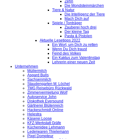
Zehn
Die Mondsteinmärchen
Tiere & Natur
Die Intelligenz der Tiere
Mach Dich auf
Spiele / Tonträger
Zauberei hoch drei
Der kleine Tag
Pasta & Pistolen
Aktuelle Lesetipps 2022
Ein Wort, um Dich zu retten
Wenn Du Dich traust
Feind des Volkes
Ein Kaktus zum Valentinstag
Lehrerin einer neuen Zeit
Unternehmen
Müllermilch
Asgard Bulls
Sachsenmilch
Staudengarten M. Löchel
TMG Reisebüro Rückwald
Zimmervermietung Wolf
Autoservice John
Diskothek Eversound
Gärtnerei Blütenreich
Hackeschmidt Online
Helestra
Käserei Loose
KFZ-Werkstatt Gräfe
Küchenidee Lehmann
Lederwaren Thielemann
Pixel Dompteur