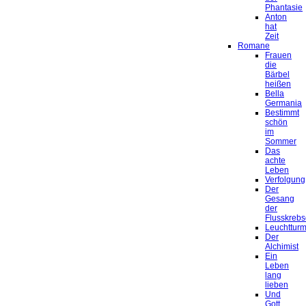
Phantasie
Anton
hat
Zeit
Romane
Frauen
die
Bärbel
heißen
Bella
Germania
Bestimmt
schön
im
Sommer
Das
achte
Leben
Verfolgung
Der
Gesang
der
Flusskrebs
Leuchtturm
Der
Alchimist
Ein
Leben
lang
lieben
Und
Gott