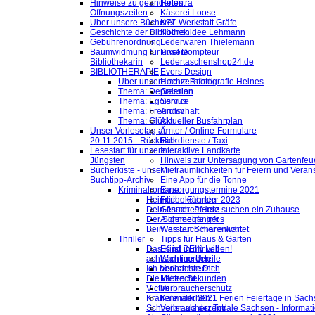
Hinweise zu geänderten
Helestra
Öffnungszeiten
Käserei Loose
Über unsere Bücherei
KFZ-Werkstatt Gräfe
Geschichte der Bibliothek
Küchenidee Lehmann
Gebührenordnung
Lederwaren Thielemann
Baumwidmung für unsere
Pixel Dompteur
Bibliothekarin
Ledertaschenshop24.de
BIBLIOTHERAPIE
Evers Design
Über unsere neue Rubrik
Hochzeitsfotografie Heines
Thema: Depression
Galerien
Thema: Egoismus
Service
Thema: Freundschaft
Archiv
Thema: Glück
Aktueller Busfahrplan
Unser Vorlesetag am
Ämter / Online-Formulare
20.11.2015 - Rückblick
Fahrdienste / Taxi
Lesestart für unsere
Interaktive Landkarte
Jüngsten
Hinweis zur Untersagung von Gartenfeu
Bücherkiste - unser
Mieträumlichkeiten für Feiern und Veran
Buchtipp-Archiv
Eine App für die Tonne
Kriminalromane
Entsorgungstermine 2021
Heimliche Fährten
Ferienkalender 2023
Dein finsteres Herz
Gesuch: Pferde suchen ein Zuhause
Der Schneegänger
Allgemeine Infos
Beim ersten Schärenlicht
Was Euch hier erwartet
Thriller
Tipps für Haus & Garten
Das Kind in mir will
Es ist DEIN Leben!
achtsam morden
Wichtige Urteile
Ich beobachte Dich
Verkehrsrecht
Die kalten Sekunden
Mietrecht
Victim
Verbraucherschutz
Krähenmädchen
Kalender 2021 Ferien Feiertage in Sachs
Schneller als der Tod
Verbraucherzentrale Sachsen - Informat