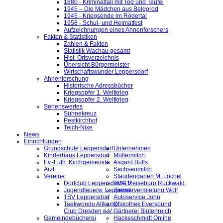
1880 - Kriminalfall mit Tod und Teufel
1945 – Die Mädchen aus Belgorod
1945 - Kriegsende im Rödertal
1958 - Schul- und Heimatfest
Aufzeichnungen eines Ahnenforschers
Fakten & Statistiken
Zahlen & Fakten
Statistik Wachau gesamt
Hist. Ortsverzeichnis
Übersicht Bürgermeister
Wirtschaftswunder Leppersdorf
Ahnenforschung
Historische Adressbücher
Kriegsopfer 1. Weltkrieg
Kriegsopfer 2. Weltkrieg
Sehenswertes
Sühnekreuz
Pestkirchhof
Teich-Nixe
News
Einrichtungen
Grundschule Leppersdorf
Unternehmen
Kinderhaus Leppersdorf
Müllermilch
Ev.-Luth. Kirchgemeinde
Asgard Bulls
Arzt
Sachsenmilch
Vereine
Staudengarten M. Löchel
Dorfclub Leppersdorf e.V.
TMG Reisebüro Rückwald
Jugendfeuerw. Leppersd.
Zimmervermietung Wolf
TSV Leppersdorf
Autoservice John
Taekwondo Allkampf
Diskothek Eversound
Club Dresden e.V.
Gärtnerei Blütenreich
Gemeindebücherei
Hackeschmidt Online