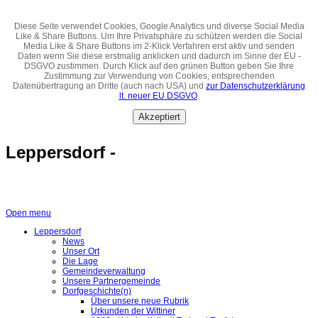
Diese Seite verwendet Cookies, Google Analytics und diverse Social Media
Like & Share Buttons. Um Ihre Privatsphäre zu schützen werden die Social
Media Like & Share Buttons im 2-Klick Verfahren erst aktiv und senden
Daten wenn Sie diese erstmalig anklicken und dadurch im Sinne der EU -
DSGVO zustimmen. Durch Klick auf den grünen Button geben Sie Ihre
Zustimmung zur Verwendung von Cookies, entsprechenden
Datenübertragung an Dritte (auch nach USA) und
zur Datenschutzerklärung
lt. neuer EU DSGVO
.
Akzeptiert
Leppersdorf -
Open menu
Leppersdorf
News
Unser Ort
Die Lage
Gemeindeverwaltung
Unsere Partnergemeinde
Dorfgeschichte(n)
Über unsere neue Rubrik
Urkunden der Wittiner