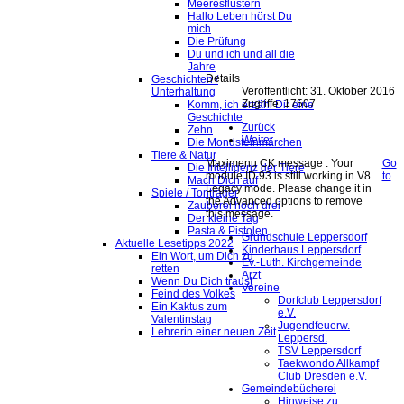
Meeresflüstern
Hallo Leben hörst Du
mich
Die Prüfung
Du und ich und all die
Jahre
Details
Geschichten /
Veröffentlicht: 31. Oktober 2016
Unterhaltung
Zugriffe: 17507
Komm, ich erzähl Dir eine
Geschichte
Zurück
Zehn
Weiter
Die Mondsteinmärchen
Tiere & Natur
Maximenu CK message : Your
Go
Die Intelligenz der Tiere
module ID 93 is still working in V8
to
Mach Dich auf
Legacy mode. Please change it in
Spiele / Tonträger
the Advanced options to remove
Zauberei hoch drei
this message.
Der kleine Tag
Pasta & Pistolen
Grundschule Leppersdorf
Aktuelle Lesetipps 2022
Kinderhaus Leppersdorf
Ein Wort, um Dich zu
Ev.-Luth. Kirchgemeinde
retten
Arzt
Wenn Du Dich traust
Vereine
Feind des Volkes
Dorfclub Leppersdorf
Ein Kaktus zum
e.V.
Valentinstag
Jugendfeuerw.
Lehrerin einer neuen Zeit
Leppersd.
TSV Leppersdorf
Taekwondo Allkampf
Club Dresden e.V.
Gemeindebücherei
Hinweise zu