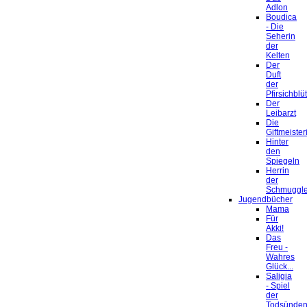
Adlon
Boudica
- Die
Seherin
der
Kelten
Der
Duft
der
Pfirsichblü
Der
Leibarzt
Die
Giftmeister
Hinter
den
Spiegeln
Herrin
der
Schmuggle
Jugendbücher
Mama
Für
Akki!
Das
Freu -
Wahres
Glück...
Saligia
- Spiel
der
Todsünde