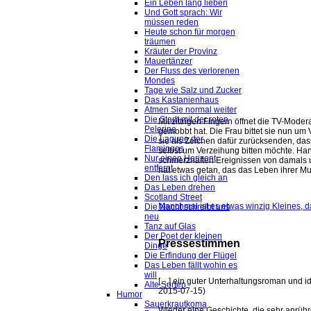
Ein Leben lang lieben
Und Gott sprach: Wir
müssen reden
Heute schon für morgen
träumen
Kräuter der Provinz
Mauertänzer
Der Fluss des verlorenen
Mondes
Tage wie Salz und Zucker
Das Kastanienhaus
Atmen Sie normal weiter
Die Stadt mit der roten
Mit zittrigen Fingern öffnet die TV-Mode
Pelerine
gemobbt hat. Die Frau bittet sie nun um 
Die Lagune der
sie als Zeichen dafür zurücksenden, das
Flamingos
selbst um Verzeihung bitten möchte. Hann
Nur einen Horizont
schmerzhaften Ereignissen von damals
entfernt
hat etwas getan, das das Leben ihrer Mu
Den lass ich gleich an
Das Leben drehen
Scotland Street
Manchmal ist es etwas winzig Kleines, d
Die Nacht schreibt uns
neu
Tanz auf Glas
Der Poet der kleinen
Pressestimmen
Dinge
Die Erfindung der Flügel
Das Leben fällt wohin es
will
[…] ein guter Unterhaltungsroman und id
Alte Sorten
2015-07-15)
Humor
Sauerkrautkoma
Wieder eine Geschichte, die sehr anrühr