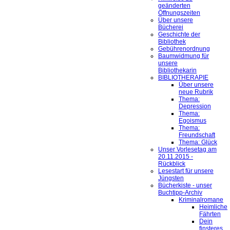
geänderten
Öffnungszeiten
Über unsere
Bücherei
Geschichte der
Bibliothek
Gebührenordnung
Baumwidmung für
unsere
Bibliothekarin
BIBLIOTHERAPIE
Über unsere
neue Rubrik
Thema:
Depression
Thema:
Egoismus
Thema:
Freundschaft
Thema: Glück
Unser Vorlesetag am
20.11.2015 -
Rückblick
Lesestart für unsere
Jüngsten
Bücherkiste - unser
Buchtipp-Archiv
Kriminalromane
Heimliche
Fährten
Dein
finsteres