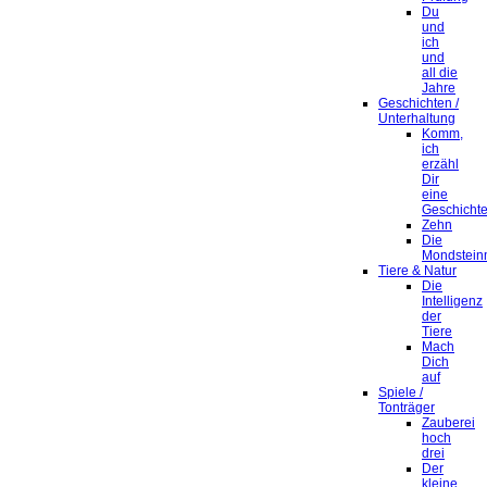
Du
und
ich
und
all die
Jahre
Geschichten /
Unterhaltung
Komm,
ich
erzähl
Dir
eine
Geschicht
Zehn
Die
Mondstein
Tiere & Natur
Die
Intelligenz
der
Tiere
Mach
Dich
auf
Spiele /
Tonträger
Zauberei
hoch
drei
Der
kleine