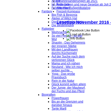
Abgott
Gesetzesänderungen ab 2021
Ich finde dich
Änderungen und neue Gesetze ab Juli 
Falsche Haut
Aktueller Bußgeldkatalog
Fantasy
Freizeit-Kompass
Big Fish & Begonia
Atelier of Witch Hat
Lesetipp November 2016
Die Dämonenakademie
Die Bestimmung
Ratgeber
Weihnachten
So viel Freude - so viel
Wut
Shaolin - Das Geheimnis
der inneren Stärke
Mit den Landfrauen
durchs Küchenjahr
Auf der Suche nach dem
verlorenen Glück
Mama und ich nähen
Neuland - Wie ich mich
selber suchte ...
Yoga - Das große
Praxisbuch
Rein in die Natur
Glück kommt selten allein
Der Junge, der Maulwurf,
der Fuchs und das Pferd
Biografien
Powerfrauen
Bis an die Grenzen und
darüber hinaus
Tante Martl