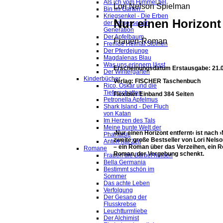
Als ich vom Himmel fiel
Lori Nelson Spielman
Bin im Garten...
Kriegsenkel - Die Erben
Nur einen Horizont 
der vergessenen
Generation
Der Apfelbaum
Frauen-Roman
Fremde Heimat Sibirien
Der Pferdejunge
Magdalenas Blau
Was uns erinnern lässt
Erscheinungsdatum Erstausgabe: 21.
Der Wintergarten
Kinderbücher
Verlag: FISCHER Taschenbuch
Rico, Oskar und die
Tieferschatten
Flexibler Einband 384 Seiten
Petronella Apfelmus
Shark Island - Der Fluch
von Katan
Im Herzen des Tals
Meine bunte Welt der
›Nur einen Horizont entfernt‹ ist nac
Phantasie
zweite große Bestseller von Lori Nels
Anton hat Zeit
– ein Roman über das Verzeihen, ein R
Romane
Roman, der Vergebung schenkt.
Frauen die Bärbel heißen
Bella Germania
Bestimmt schön im
Sommer
Das achte Leben
Verfolgung
Der Gesang der
Flusskrebse
Leuchtturmliebe
Der Alchimist