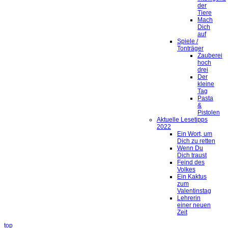
der
Tiere
Mach
Dich
auf
Spiele /
Tonträger
Zauberei
hoch
drei
Der
kleine
Tag
Pasta
&
Pistolen
Aktuelle Lesetipps
2022
Ein Wort, um
Dich zu retten
Wenn Du
Dich traust
Feind des
Volkes
Ein Kaktus
zum
Valentinstag
Lehrerin
einer neuen
Zeit
top