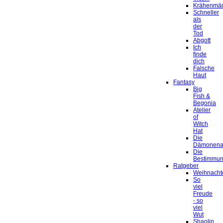
Krähenmä
Schneller
als
der
Tod
Abgott
Ich
finde
dich
Falsche
Haut
Fantasy
Big
Fish &
Begonia
Atelier
of
Witch
Hat
Die
Dämonena
Die
Bestimmu
Ratgeber
Weihnacht
So
viel
Freude
- so
viel
Wut
Shaolin