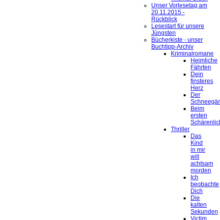
Unser Vorlesetag am
20.11.2015 -
Rückblick
Lesestart für unsere
Jüngsten
Bücherkiste - unser
Buchtipp-Archiv
Kriminalromane
Heimliche
Fährten
Dein
finsteres
Herz
Der
Schneegä
Beim
ersten
Schärenlic
Thriller
Das
Kind
in mir
will
achtsam
morden
Ich
beobachte
Dich
Die
kalten
Sekunden
Victim