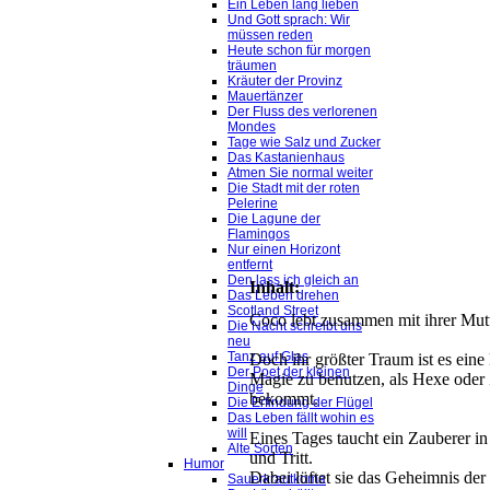
Ein Leben lang lieben
Und Gott sprach: Wir
müssen reden
Heute schon für morgen
träumen
Kräuter der Provinz
Mauertänzer
Der Fluss des verlorenen
Mondes
Tage wie Salz und Zucker
Das Kastanienhaus
Atmen Sie normal weiter
Die Stadt mit der roten
Pelerine
Die Lagune der
Flamingos
Nur einen Horizont
entfernt
Den lass ich gleich an
Inhalt:
Das Leben drehen
Scotland Street
Coco lebt zusammen mit ihrer Mutte
Die Nacht schreibt uns
neu
Tanz auf Glas
Doch ihr größter Traum ist es eine
Der Poet der kleinen
Magie zu benutzen, als Hexe oder
Dinge
bekommt.
Die Erfindung der Flügel
Das Leben fällt wohin es
will
Eines Tages taucht ein Zauberer in 
Alte Sorten
und Tritt.
Humor
Dabei lüftet sie das Geheimnis de
Sauerkrautkoma