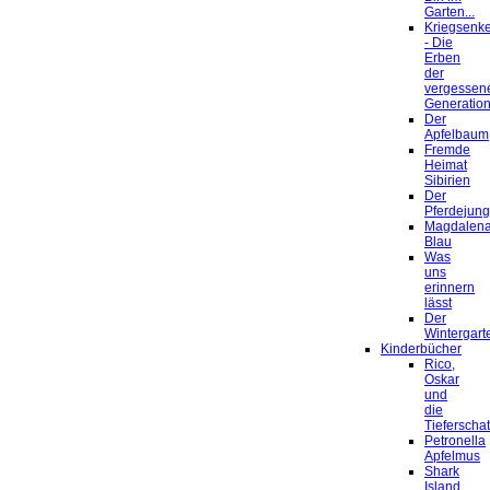
Garten...
Kriegsenke
- Die
Erben
der
vergessen
Generatio
Der
Apfelbaum
Fremde
Heimat
Sibirien
Der
Pferdejun
Magdalen
Blau
Was
uns
erinnern
lässt
Der
Wintergart
Kinderbücher
Rico,
Oskar
und
die
Tieferscha
Petronella
Apfelmus
Shark
Island