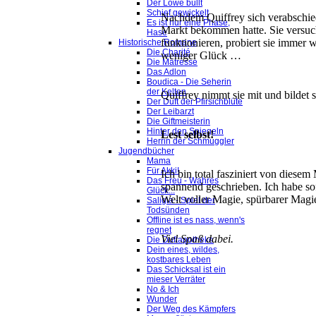
Der Löwe büllt
Schief gewickelt
Nachdem Quiffrey sich verabschiede
Es ist nur eine Phase,
Markt bekommen hatte. Sie versuch
Hase
funktionieren, probiert sie immer w
Historische Romane
Die Charité
weniger Glück …
Die Mätresse
Das Adlon
Boudica - Die Seherin
der Kelten
Quiffrey nimmt sie mit und bildet
Der Duft der Pfirsichblüte
Der Leibarzt
Die Giftmeisterin
Hinter den Spiegeln
Lest selbst!
Herrin der Schmuggler
Jugendbücher
Mama
Für Akki!
Ich bin total fasziniert von diese
Das Freu - Wahres
spannend geschrieben. Ich habe sof
Glück...
Welt voller Magie, spürbarer Magi
Saligia - Spiel der
Todsünden
Offline ist es nass, wenn's
regnet
Viel Spaß dabei.
Die Duftapotheke
Dein eines, wildes,
kostbares Leben
Das Schicksal ist ein
mieser Verräter
No & Ich
Wunder
Der Weg des Kämpfers