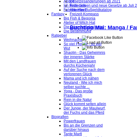
Abgott
Gesetzesänderungen ab 2021
Ich finde dich
Änderungen und neue Gesetze ab Juli 
Falsche Haut
Aktueller Bußgeldkatalog
Fantasy
Freizeit-Kompass
Big Fish & Begonia
Atelier of Witch Hat
Buchtipp Mai: Manga / Fa
Die Dämonenakademie
Die Bestimmung
Ratgeber
Weihnachten
So viel Freude - so viel
Wut
Shaolin - Das Geheimnis
der inneren Stärke
Mit den Landfrauen
durchs Küchenjahr
Auf der Suche nach dem
verlorenen Glück
Mama und ich nähen
Neuland - Wie ich mich
selber suchte ...
Yoga - Das große
Praxisbuch
Rein in die Natur
Glück kommt selten allein
Der Junge, der Maulwurf,
der Fuchs und das Pferd
Biografien
Powerfrauen
Bis an die Grenzen und
darüber hinaus
Tante Martl