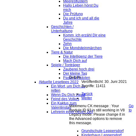
Meeresflüstern
Hallo Leben hörst Du
mich
Die Prüfung
Du und ich und all die
Jahre
Geschichten /
Unterhaltung
Komm, ich erzähl Dir eine
Geschichte
Zehn
Die Mondsteinmärchen
Tiere & Natur
Die Intelligenz der Tiere
Mach Dich auf
Spiele / Tonträger
Zauberei hoch drei
Der kleine Tag
Details
Pasta & Pistolen
Veröffentlicht: 30. Juni 2021
Aktuelle Lesetipps 2022
Zugriffe: 11411
Ein Wort, um Dich zu
retten
Zurück
Wenn Du Dich traust
Weiter
Feind des Volkes
Ein Kaktus zum
Maximenu CK message : Your
Go
Valentinstag
module ID 93 is still working in V8
to
Lehrerin einer neuen Zeit
Legacy mode. Please change it in
the Advanced options to remove
this message.
Grundschule Leppersdorf
Kinderhaus Leppersdorf