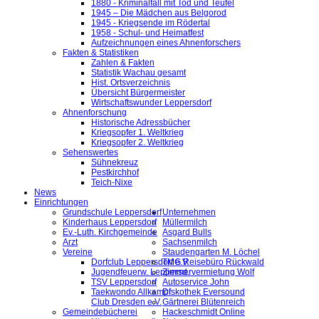
1880 - Kriminalfall mit Tod und Teufel
1945 – Die Mädchen aus Belgorod
1945 - Kriegsende im Rödertal
1958 - Schul- und Heimatfest
Aufzeichnungen eines Ahnenforschers
Fakten & Statistiken
Zahlen & Fakten
Statistik Wachau gesamt
Hist. Ortsverzeichnis
Übersicht Bürgermeister
Wirtschaftswunder Leppersdorf
Ahnenforschung
Historische Adressbücher
Kriegsopfer 1. Weltkrieg
Kriegsopfer 2. Weltkrieg
Sehenswertes
Sühnekreuz
Pestkirchhof
Teich-Nixe
News
Einrichtungen
Grundschule Leppersdorf
Unternehmen
Kinderhaus Leppersdorf
Müllermilch
Ev.-Luth. Kirchgemeinde
Asgard Bulls
Arzt
Sachsenmilch
Vereine
Staudengarten M. Löchel
Dorfclub Leppersdorf e.V.
TMG Reisebüro Rückwald
Jugendfeuerw. Leppersd.
Zimmervermietung Wolf
TSV Leppersdorf
Autoservice John
Taekwondo Allkampf
Diskothek Eversound
Club Dresden e.V.
Gärtnerei Blütenreich
Gemeindebücherei
Hackeschmidt Online