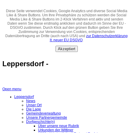
Diese Seite verwendet Cookies, Google Analytics und diverse Social Media
Like & Share Buttons. Um Ihre Privatsphäre zu schützen werden die Social
Media Like & Share Buttons im 2-Klick Verfahren erst aktiv und senden
Daten wenn Sie diese erstmalig anklicken und dadurch im Sinne der EU -
DSGVO zustimmen. Durch Klick auf den grünen Button geben Sie Ihre
Zustimmung zur Verwendung von Cookies, entsprechenden
Datenübertragung an Dritte (auch nach USA) und
zur Datenschutzerklärung
lt. neuer EU DSGVO
.
Akzeptiert
Leppersdorf -
Open menu
Leppersdorf
News
Unser Ort
Die Lage
Gemeindeverwaltung
Unsere Partnergemeinde
Dorfgeschichte(n)
Über unsere neue Rubrik
Urkunden der Wittiner