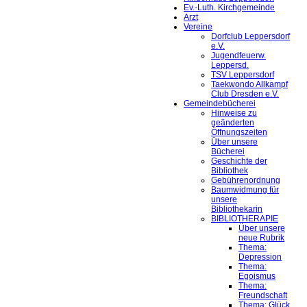
Ev.-Luth. Kirchgemeinde
Arzt
Vereine
Dorfclub Leppersdorf
e.V.
Jugendfeuerw.
Leppersd.
TSV Leppersdorf
Taekwondo Allkampf
Club Dresden e.V.
Gemeindebücherei
Hinweise zu
geänderten
Öffnungszeiten
Über unsere
Bücherei
Geschichte der
Bibliothek
Gebührenordnung
Baumwidmung für
unsere
Bibliothekarin
BIBLIOTHERAPIE
Über unsere
neue Rubrik
Thema:
Depression
Thema:
Egoismus
Thema:
Freundschaft
Thema: Glück