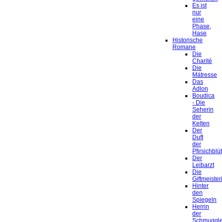
Es ist
nur
eine
Phase,
Hase
Historische
Romane
Die
Charité
Die
Mätresse
Das
Adlon
Boudica
- Die
Seherin
der
Kelten
Der
Duft
der
Pfirsichblü
Der
Leibarzt
Die
Giftmeister
Hinter
den
Spiegeln
Herrin
der
Schmuggle