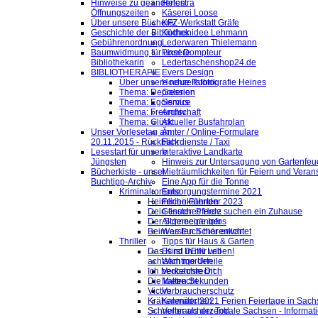
Hinweise zu geänderten
Helestra
Öffnungszeiten
Käserei Loose
Über unsere Bücherei
KFZ-Werkstatt Gräfe
Geschichte der Bibliothek
Küchenidee Lehmann
Gebührenordnung
Lederwaren Thielemann
Baumwidmung für unsere
Pixel Dompteur
Bibliothekarin
Ledertaschenshop24.de
BIBLIOTHERAPIE
Evers Design
Über unsere neue Rubrik
Hochzeitsfotografie Heines
Thema: Depression
Galerien
Thema: Egoismus
Service
Thema: Freundschaft
Archiv
Thema: Glück
Aktueller Busfahrplan
Unser Vorlesetag am
Ämter / Online-Formulare
20.11.2015 - Rückblick
Fahrdienste / Taxi
Lesestart für unsere
Interaktive Landkarte
Jüngsten
Hinweis zur Untersagung von Gartenfeu
Bücherkiste - unser
Mieträumlichkeiten für Feiern und Veran
Buchtipp-Archiv
Eine App für die Tonne
Kriminalromane
Entsorgungstermine 2021
Heimliche Fährten
Ferienkalender 2023
Dein finsteres Herz
Gesuch: Pferde suchen ein Zuhause
Der Schneegänger
Allgemeine Infos
Beim ersten Schärenlicht
Was Euch hier erwartet
Thriller
Tipps für Haus & Garten
Das Kind in mir will
Es ist DEIN Leben!
achtsam morden
Wichtige Urteile
Ich beobachte Dich
Verkehrsrecht
Die kalten Sekunden
Mietrecht
Victim
Verbraucherschutz
Krähenmädchen
Kalender 2021 Ferien Feiertage in Sachs
Schneller als der Tod
Verbraucherzentrale Sachsen - Informat