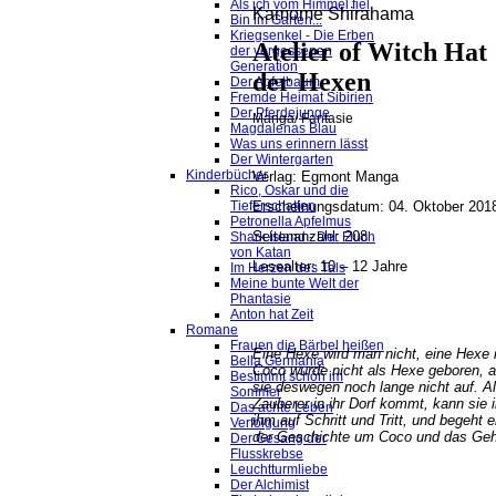
Als ich vom Himmel fiel
Kamome Shirahama
Bin im Garten...
Kriegsenkel - Die Erben
Atelier of Witch Hat 
der vergessenen
Generation
der Hexen
Der Apfelbaum
Fremde Heimat Sibirien
Der Pferdejunge
Manga/ Fantasie
Magdalenas Blau
Was uns erinnern lässt
Der Wintergarten
Kinderbücher
Verlag: Egmont Manga
Rico, Oskar und die
Erscheinungsdatum: 04. Oktober 201
Tieferschatten
Petronella Apfelmus
Seitenanzahl: 208
Shark Island - Der Fluch
von Katan
Lesealter: 10 – 12 Jahre
Im Herzen des Tals
Meine bunte Welt der
Phantasie
Anton hat Zeit
Romane
Frauen die Bärbel heißen
Eine Hexe wird man nicht, eine Hexe 
Bella Germania
Coco wurde nicht als Hexe geboren, a
Bestimmt schön im
sie deswegen noch lange nicht auf. Al
Sommer
Zauberer in ihr Dorf kommt, kann sie 
Das achte Leben
ihm auf Schritt und Tritt, und begeht 
Verfolgung
der Geschichte um Coco und das Geh
Der Gesang der
Flusskrebse
Leuchtturmliebe
Der Alchimist